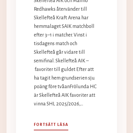
Skellefteå AIK och Malmö
Redhawks återvänder till
Skellefteå Kraft Arena har
hemmalaget SAIK matchboll
efter 3–1 i matcher. Vinst i
tisdagens match och
Skellefteå går vidare till
semifinal. Skellefteå AIK –
favoriter till guldet Efter att
ha tagit hem grundserien sju
poäng före tvåanFrölunda HC
är Skellefteå AIK favoriter att
vinna SHL 2025/2026,…
SPELTIPS
FORTSÄTT LÄSA
SHL: