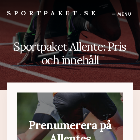
Skip
to
SPORTPAKET.SE
MENU
content
sportpaket.se
Sportpaket Allente: Pris
och innehåll
Prenumerera på
Allentes