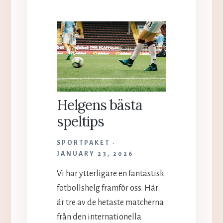
SKELLEFTEÅ
AIK
KAN
AVGÖRA
HEMMA
MOT
MALMÖ
REDHAWKS
Helgens bästa
speltips
SPORTPAKET
JANUARY 23, 2026
Vi har ytterligare en fantastisk
fotbollshelg framför oss. Här
är tre av de hetaste matcherna
från den internationella