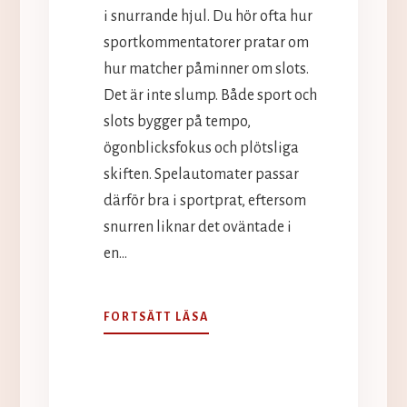
i snurrande hjul. Du hör ofta hur
sportkommentatorer pratar om
hur matcher påminner om slots.
Det är inte slump. Både sport och
slots bygger på tempo,
ögonblicksfokus och plötsliga
skiften. Spelautomater passar
därför bra i sportprat, eftersom
snurren liknar det oväntade i
en…
FRÅN
FORTSÄTT LÄSA
SPELPLAN
TILL
SNURR:
VARFÖR