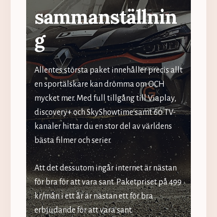
sammanställnin
g
Allentes största paket innehåller precis allt
en sportälskare kan drömma om OCH
mycket mer. Med full tillgång till Viaplay,
discovery+ och SkyShowtime samt 60 TV-
kanaler hittar du en stor del av världens
bästa filmer och serier.
Att det dessutom ingår internet är nästan
för bra för att vara sant. Paketpriset på 499
kr/mån i ett år är nästan ett för bra
erbjudande för att vara sant.