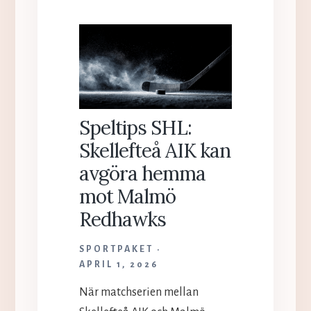
SÅ
DELAR
SVENSKARNA
SIN
UNDERHÅLLNINGSBUDGET
MELLAN
STREAMING
OCH
Speltips SHL:
SPEL
Skellefteå AIK kan
avgöra hemma
mot Malmö
Redhawks
SPORTPAKET
APRIL 1, 2026
När matchserien mellan