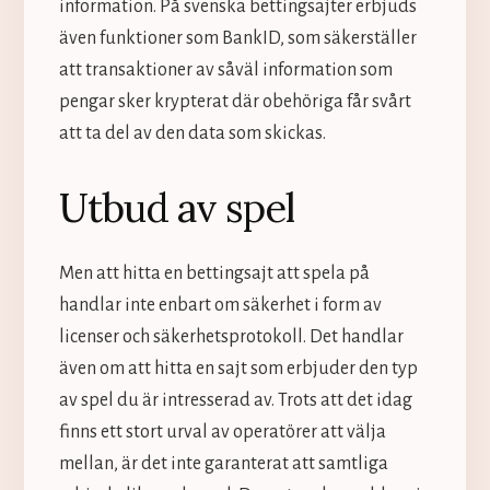
information. På svenska bettingsajter erbjuds
även funktioner som BankID, som säkerställer
att transaktioner av såväl information som
pengar sker krypterat där obehöriga får svårt
att ta del av den data som skickas.
Utbud av spel
Men att hitta en bettingsajt att spela på
handlar inte enbart om säkerhet i form av
licenser och säkerhetsprotokoll. Det handlar
även om att hitta en sajt som erbjuder den typ
av spel du är intresserad av. Trots att det idag
finns ett stort urval av operatörer att välja
mellan, är det inte garanterat att samtliga