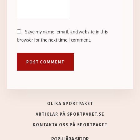
Save my name, email, and website in this
browser for the next time I comment.
OLIKA SPORTPAKET
ARTIKLAR PÅ SPORTPAKET.SE
KONTAKTA OSS PÅ SPORTPAKET
POPULÄRA SIDOR