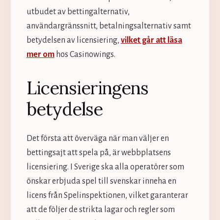
utbudet av bettingalternativ,
användargränssnitt, betalningsalternativ samt
betydelsen av licensiering,
vilket går att läsa
mer om
hos Casinowings.
Licensieringens
betydelse
Det första att överväga när man väljer en
bettingsajt att spela på, är webbplatsens
licensiering. I Sverige ska alla operatörer som
önskar erbjuda spel till svenskar inneha en
licens från Spelinspektionen, vilket garanterar
att de följer de strikta lagar och regler som