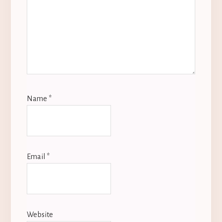
Name
*
Email
*
Website