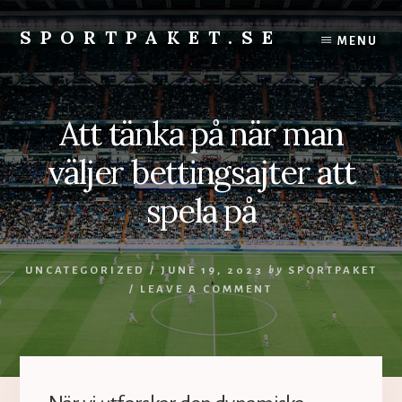
Skip
to
SPORTPAKET.SE
MENU
content
sportpaket.se
Att tänka på när man
väljer bettingsajter att
spela på
UNCATEGORIZED
/
JUNE 19, 2023
by
SPORTPAKET
/
LEAVE A COMMENT