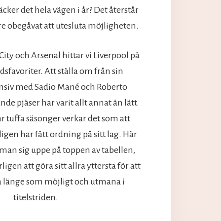
cker det hela vägen i år? Det återstår
ore obegåvat att utesluta möjligheten.
ity och Arsenal hittar vi Liverpool på
sfavoriter. Att ställa om från sin
ensiv med Sadio Mané och Roberto
e pjäser har varit allt annat än lätt.
ar tuffa säsonger verkar det som att
igen har fått ordning på sitt lag. Här
man sig uppe på toppen av tabellen,
en att göra sitt allra yttersta för att
så länge som möjligt och utmana i
titelstriden.