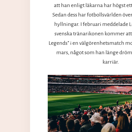
att han enligt läkarna har högst ett 
Sedan dess har fotbollsvärlden ö
hyllningar. I februari meddelade L
svenska tränarikonen kommer att 
Legends” i en välgörenhetsmatch mot
mars, något som han länge dröm
karriär.