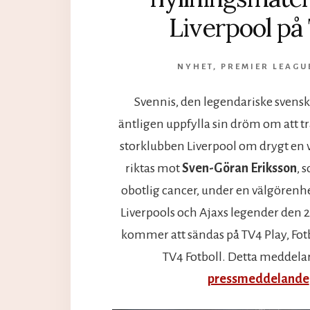
Liverpool på
NYHET
,
PREMIER LEAGU
Svennis, den legendariske svensk
äntligen uppfylla sin dröm om att t
storklubben Liverpool om drygt en 
riktas mot
Sven-Göran Eriksson
, 
obotlig cancer, under en välgören
Liverpools och Ajaxs legender den
kommer att sändas på TV4 Play, Fot
TV4 Fotboll. Detta meddelar 
pressmeddelande