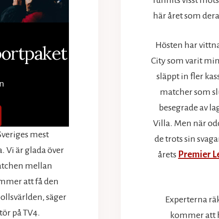
här året som deras
Hösten har vittn
portpaket
City som varit mi
släppt in fler kas
an
matcher som slu
besegrade av la
Villa. Men när od
Sveriges mest
de trots sin svag
 Vi är glada över
årets
Premier L
atchen mellan
ommer att få den
ollsvärlden, säger
Experterna räk
ktör på TV4.
kommer att h