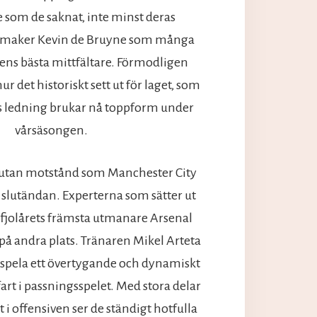
 som de saknat, inte minst deras
ymaker Kevin de Bruyne som många
dens bästa mittfältare. Förmodligen
hur det historiskt sett ut för laget, som
s ledning brukar nå toppform under
vårsäsongen.
e utan motstånd som Manchester City
 i slutändan. Experterna som sätter ut
 fjolårets främsta utmanare Arsenal
å andra plats. Tränaren Mikel Arteta
att spela ett övertygande och dynamiskt
rt i passningsspelet. Med stora delar
t i offensiven ser de ständigt hotfulla