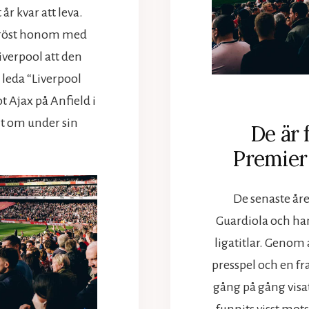
år kvar att leva.
veröst honom med
iverpool att den
leda “Liverpool
 Ajax på Anfield i
t om under sin
De är 
Premier
De senaste år
Guardiola och ha
ligatitlar. Genom
presspel och en f
gång på gång visat 
funnits visst mot