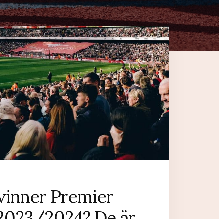
 vinner Premier
2023/2024? De är