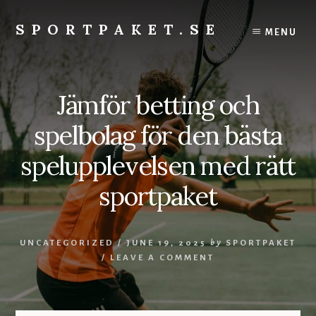
Skip
to
SPORTPAKET.SE
MENU
content
sportpaket.se
Jämför betting och
spelbolag för den bästa
spelupplevelsen med rätt
sportpaket
UNCATEGORIZED
/
JUNE 19, 2025
by
SPORTPAKET
/
LEAVE A COMMENT